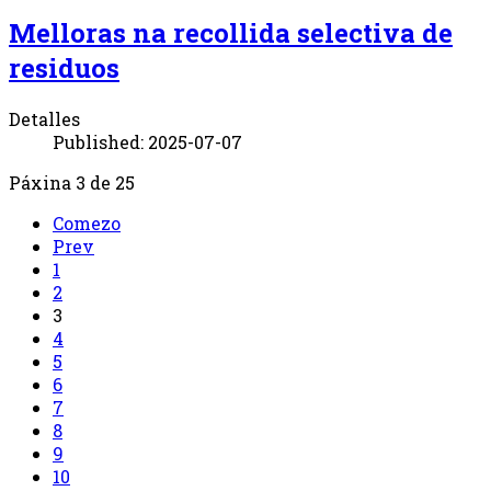
Melloras na recollida selectiva de
residuos
Detalles
Published: 2025-07-07
Páxina 3 de 25
Comezo
Prev
1
2
3
4
5
6
7
8
9
10