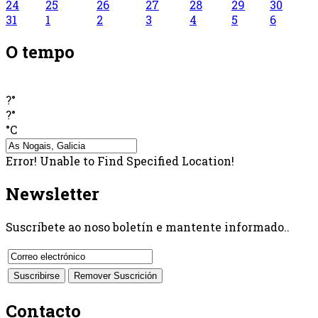
24
25
26
27
28
29
30
31
1
2
3
4
5
6
O tempo
?°
?°
°C
Error! Unable to Find Specified Location!
Newsletter
Suscríbete ao noso boletín e mantente informado..
Contacto