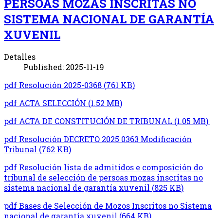
PERSOAS MOZAS INSCRITAS NO
SISTEMA NACIONAL DE GARANTÍA
XUVENIL
Detalles
Published: 2025-11-19
pdf
Resolución 2025-0368
(
761 KB
)
pdf
ACTA SELECCIÓN
(
1.52 MB
)
pdf
ACTA DE CONSTITUCIÓN DE TRIBUNAL
(
1.05 MB
)
pdf
Resolución DECRETO 2025 0363 Modificación
Tribunal
(
762 KB
)
pdf
Resolución lista de admitidos e composición do
tribunal de selección de persoas mozas inscritas no
sistema nacional de garantía xuvenil
(
825 KB
)
pdf
Bases de Selección de Mozos Inscritos no Sistema
nacional de garantía xuvenil
(
664 KB
)