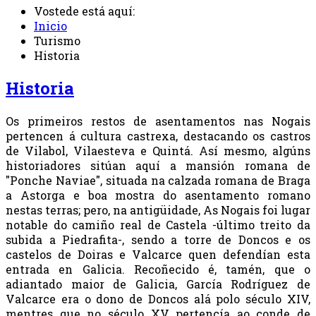
Vostede está aquí:
Inicio
Turismo
Historia
Historia
Os primeiros restos de asentamentos nas Nogais
pertencen á cultura castrexa, destacando os castros
de Vilabol, Vilaesteva e Quintá. Así mesmo, algúns
historiadores sitúan aquí a mansión romana de
"Ponche Naviae", situada na calzada romana de Braga
a Astorga e boa mostra do asentamento romano
nestas terras; pero, na antigüidade, As Nogais foi lugar
notable do camiño real de Castela -último treito da
subida a Piedrafita-, sendo a torre de Doncos e os
castelos de Doiras e Valcarce quen defendían esta
entrada en Galicia. Recoñecido é, tamén, que o
adiantado maior de Galicia, García Rodríguez de
Valcarce era o dono de Doncos alá polo século XIV,
mentres que no século XV pertencía ao conde de