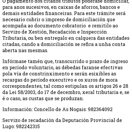
O pagamento dos citados tributos poderase domiciliar,
para anos sucesivos, en caixas de aforros, bancos e
demais entidades financeiras. Para este trámite será
necesario cubrir o impreso de domiciliación que
acompaña ao documento cobratorio e remitilo ao
Servizo de Xestión, Recadación e Inspección
Tributaria, ou ben entregalo en calquera das entidades
citadas, cando a domiciliación se refira a unha conta
aberta nas mesmas.
lnfórmase tamén que, transcurrido o prazo de ingreso
en período voluntario, as débedas faranse efectivas
pola vía de constrinximento e serán esixibles as
recargas do período executivo e os xuros de mora
correspondentes, tal como estipulan os artigos 26 e 28
da Lei 58/2003, do 17 de decembro, xeral tributaria e, se
é o caso, as custas que se produzan.
Información: Concello de As Nogais: 982364092
Servizo de recadación da Deputación Provincial de
Lugo: 982242315