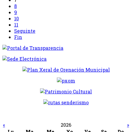
8
9
10
11
Seguinte
Fin
«
2026
»
Lu
Ma
Me
Xo
Ve
Sa
Do