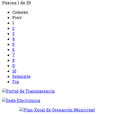
Páxina 1 de 25
Comezo
Prev
1
2
3
4
5
6
7
8
9
10
Seguinte
Fin