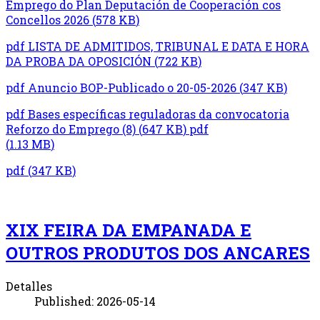
Emprego do Plan Deputación de Cooperación cos
Concellos 2026
(
578 KB
)
pdf
LISTA DE ADMITIDOS, TRIBUNAL E DATA E HORA
DA PROBA DA OPOSICIÓN
(
722 KB
)
pdf
Anuncio BOP-Publicado o 20-05-2026
(
347 KB
)
pdf
Bases específicas reguladoras da convocatoria
Reforzo do Emprego (8)
(
647 KB
)
pdf
(
1.13 MB
)
pdf
(
347 KB
)
XIX FEIRA DA EMPANADA E
OUTROS PRODUTOS DOS ANCARES
Detalles
Published: 2026-05-14