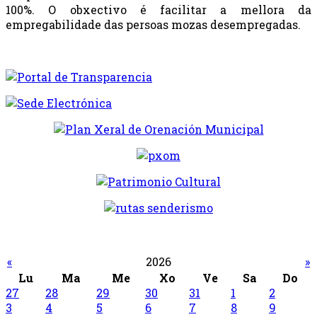
100%. O obxectivo é facilitar a mellora da
empregabilidade das persoas mozas desempregadas.
«
2026
»
Lu
Ma
Me
Xo
Ve
Sa
Do
27
28
29
30
31
1
2
3
4
5
6
7
8
9