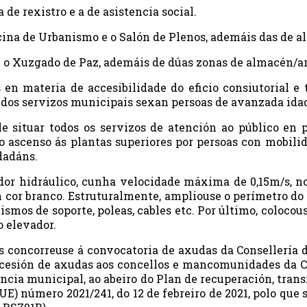
 de rexistro e a de asistencia social.
cina de Urbanismo e o Salón de Plenos, ademáis das de alc
a e o Xuzgado de Paz, ademáis de dúas zonas de almacén/a
 en materia de accesibilidade do eficio consiutorial 
 dos servizos municipais sexan persoas de avanzada idad
e situar todos os servizos de atención ao público en p
 o ascenso ás plantas superiores por persoas con mobili
dadáns.
dor hidráulico, cunha velocidade máxima de 0,15m/s, no 
 cor branco. Estruturalmente, ampliouse o perímetro do o
nismos de soporte, poleas, cables etc. Por último, colo
o elevador.
s concorreuse á convocatoria de axudas da Consellería d
concesión de axudas aos concellos e mancomunidades da
cia municipal, ao abeiro do Plan de recuperación, tran
 número 2021/241, do 12 de febreiro de 2021, polo que s