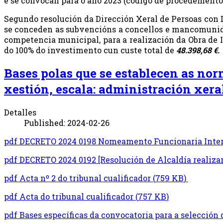
e se convocan para o ano 2023 (código de procedemento
Segundo resolución da Dirección Xeral de Persoas con 
se conceden as subvencións a concellos e mancomunid
competencia municipal, para a realización da Obra
do 100% do investimento cun custe total de
48.398,68 €.
Bases polas que se establecen as nor
xestión, escala: administración xeral
Detalles
Published: 2024-02-26
pdf
DECRETO 2024 0198 Nomeamento Funcionaria Inter
pdf
DECRETO 2024 0192 [Resolución de Alcaldía realiza
pdf
Acta nº 2 do tribunal cualificador
(
759 KB
)
pdf
Acta do tribunal cualificador
(
757 KB
)
pdf
Bases específicas da convocatoria para a selección