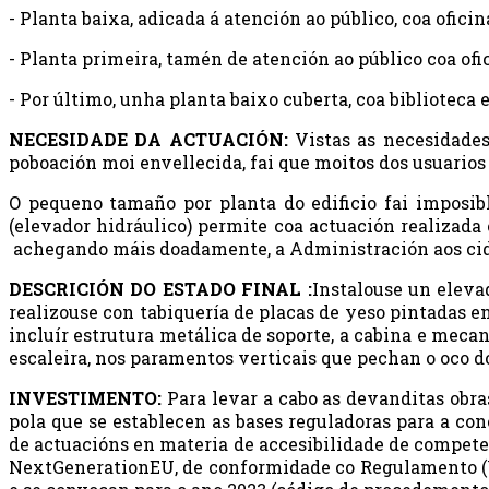
- Planta baixa, adicada á atención ao público, coa oficina
- Planta primeira, tamén de atención ao público coa ofi
- Por último, unha planta baixo cuberta, coa bibliotec
NECESIDADE DA ACTUACIÓN:
Vistas as necesidades
poboación moi envellecida, fai que moitos dos usuarios
O pequeno tamaño por planta do edificio fai imposibl
(elevador hidráulico) permite coa actuación realizada
achegando máis doadamente, a Administración aos ci
DESCRICIÓN DO ESTADO FINAL :
Instalouse un eleva
realizouse con tabiquería de placas de yeso pintadas en
incluír estrutura metálica de soporte, a cabina e meca
escaleira, nos paramentos verticais que pechan o oco d
INVESTIMENTO:
Para levar a cabo as devanditas obra
pola que se establecen as bases reguladoras para a 
de actuacións en materia de accesibilidade de competen
NextGenerationEU, de conformidade co Regulamento (UE)