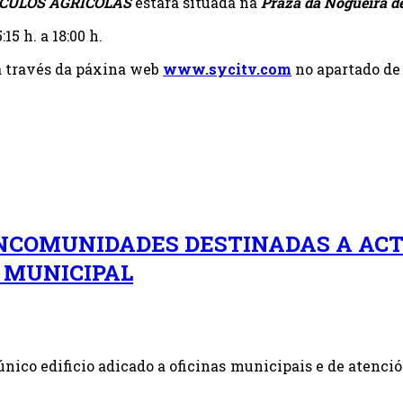
ÍCULOS AGRÍCOLAS
estará situada na
Praza da Nogueira d
:15 h. a 18:00 h.
a través da páxina web
www.sycitv.com
no apartado de
NCOMUNIDADES DESTINADAS A ACT
 MUNICIPAL
nico edificio adicado a oficinas municipais e de atenció