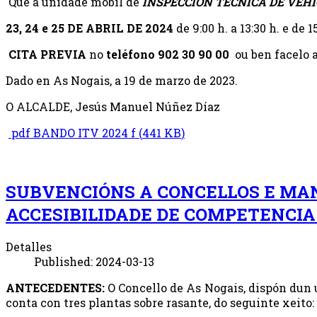
Que a unidade móbil de
INSPECCIÓN TÉCNICA DE VEH
23, 24 e 25 DE ABRIL DE 2024
de 9:00 h. a 13:30 h. e de 15
CITA PREVIA
no
teléfono
902 30 90 00
ou ben facelo 
Dado en As Nogais, a 19 de marzo de 2023.
O ALCALDE, Jesús Manuel Núñez Díaz
pdf
BANDO ITV 2024 f
(
441 KB
)
SUBVENCIÓNS A CONCELLOS E MA
ACCESIBILIDADE DE COMPETENCIA
Detalles
Published: 2024-03-13
ANTECEDENTES:
O Concello de As Nogais, dispón dun ú
conta con tres plantas sobre rasante, do seguinte xeito: