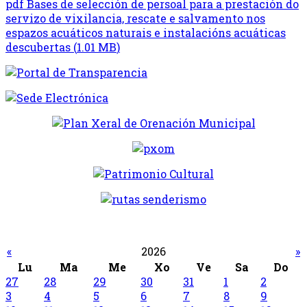
pdf
Bases de selección de persoal para a prestación do
servizo de vixilancia, rescate e salvamento nos
espazos acuáticos naturais e instalacións acuáticas
descubertas
(
1.01 MB
)
«
2026
»
Lu
Ma
Me
Xo
Ve
Sa
Do
27
28
29
30
31
1
2
3
4
5
6
7
8
9