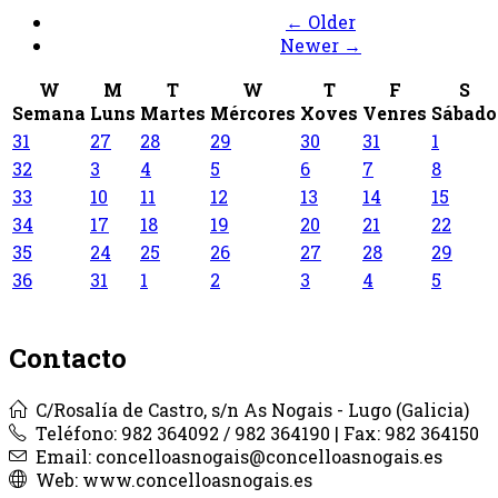
← Older
Newer →
W
M
T
W
T
F
S
Semana
Luns
Martes
Mércores
Xoves
Venres
Sábado
31
27
28
29
30
31
1
32
3
4
5
6
7
8
33
10
11
12
13
14
15
34
17
18
19
20
21
22
35
24
25
26
27
28
29
36
31
1
2
3
4
5
Contacto
C/Rosalía de Castro, s/n As Nogais - Lugo (Galicia)
Teléfono: 982 364092 / 982 364190 | Fax: 982 364150
Email: concelloasnogais@concelloasnogais.es
Web: www.concelloasnogais.es