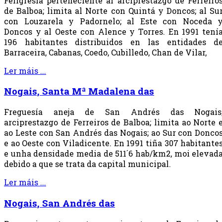
Feligresía perteneciente al arciprestazgo de Ferreiro
de Balboa; limita al Norte con Quintá y Doncos; al Su
con Louzarela y Padornelo; al Este con Noceda 
Doncos y al Oeste con Alence y Torres. En 1991 tení
196 habitantes distribuidos en las entidades d
Barraceira, Cabanas, Coedo, Cubilledo, Chan de Vilar,
Ler máis ...
Nogais, Santa Mª Madalena das
Freguesía aneja de San Andrés das Nogais
arciprestazgo de Ferreiros de Balboa; limita ao Norte 
ao Leste con San Andrés das Nogais; ao Sur con Donco
e ao Oeste con Viladicente. En 1991 tiña 307 habitante
e unha densidade media de 511´6 hab/km2, moi elevad
debido a que se trata da capital municipal.
Ler máis ...
Nogais, San Andrés das