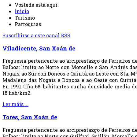
Vostede está aquí:
Inicio
Turismo
Parroquias
Suscribirse a este canal RSS
Viladicente, San Xoán de
Freguesía pertencente ao arciprestazgo de Ferreiros d
Balboa; limita ao Norte con Morcelle e San Andrés da
Nogais; ao Sur con Doncos e Quintá; ao Leste con Sta. M
Madalena dás Nogais e Doncos e ao Oeste con Quintá
En 1991 tiña 68 habitantes cunha densidade media d
18 hab/km2.
Ler máis ...
Tores, San Xoán de
Freguesía pertencente ao arciprestazgo de Ferreiros d
Balboa; limita ao Norte con Guilfrei, Guillén, Morcelle 