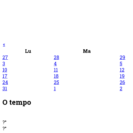
«
Lu
Ma
27
28
29
3
4
5
10
11
12
17
18
19
24
25
26
31
1
2
O tempo
?°
?°