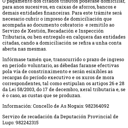
O pagamento dos citados tributos poderase domiciliar,
para anos sucesivos, en caixas de aforros, bancos e
demais entidades financeiras. Para este trámite será
necesario cubrir o impreso de domiciliación que
acompaña ao documento cobratorio e remitilo ao
Servizo de Xestión, Recadación e Inspección
Tributaria, ou ben entregalo en calquera das entidades
citadas, cando a domiciliación se refira a unha conta
aberta nas mesmas.
lnfórmase tamén que, transcurrido o prazo de ingreso
en período voluntario, as débedas faranse efectivas
pola vía de constrinximento e serán esixibles as
recargas do período executivo e os xuros de mora
correspondentes, tal como estipulan os artigos 26 e 28
da Lei 58/2003, do 17 de decembro, xeral tributaria e, se
é o caso, as custas que se produzan.
Información: Concello de As Nogais: 982364092
Servizo de recadación da Deputación Provincial de
Lugo: 982242315