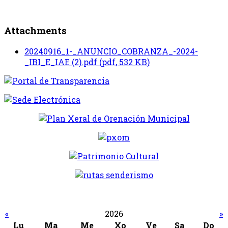
Attachments
20240916_1-_ANUNCIO_COBRANZA_-2024-
_IBI_E_IAE (2).pdf
(
pdf
,
532 KB
)
«
2026
»
Lu
Ma
Me
Xo
Ve
Sa
Do