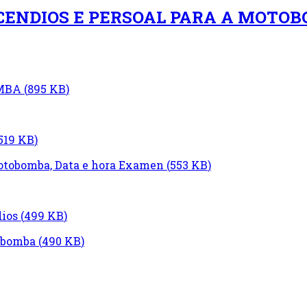
NCENDIOS E PERSOAL PARA A MOTO
OMBA
(
895 KB
)
519 KB
)
Motobomba, Data e hora Examen
(
553 KB
)
dios
(
499 KB
)
tobomba
(
490 KB
)