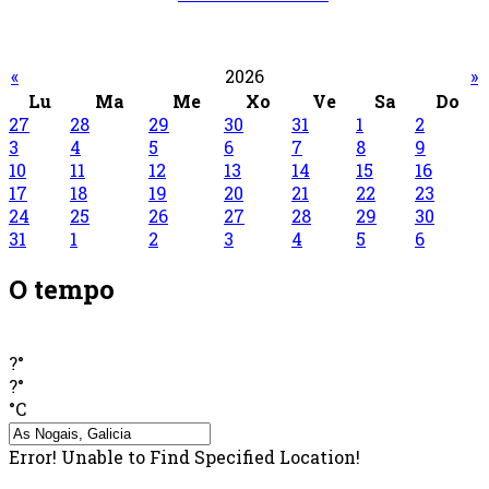
«
2026
»
Lu
Ma
Me
Xo
Ve
Sa
Do
27
28
29
30
31
1
2
3
4
5
6
7
8
9
10
11
12
13
14
15
16
17
18
19
20
21
22
23
24
25
26
27
28
29
30
31
1
2
3
4
5
6
O tempo
?°
?°
°C
Error! Unable to Find Specified Location!