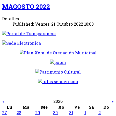
MAGOSTO 2022
Detalles
Published: Venres, 21 Outubro 2022 10:03
«
2026
»
Lu
Ma
Me
Xo
Ve
Sa
Do
27
28
29
30
31
1
2