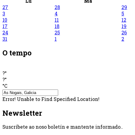
Lu
Ma
27
28
29
3
4
5
10
11
12
17
18
19
24
25
26
31
1
2
O tempo
?°
?°
°C
Error! Unable to Find Specified Location!
Newsletter
Suscríbete ao noso boletín e mantente informado..