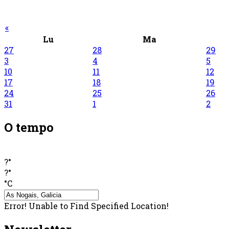
«
Lu
Ma
27
28
29
3
4
5
10
11
12
17
18
19
24
25
26
31
1
2
O tempo
?°
?°
°C
Error! Unable to Find Specified Location!