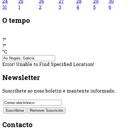
24
25
26
27
28
29
30
31
1
2
3
4
5
6
O tempo
?°
?°
°C
Error! Unable to Find Specified Location!
Newsletter
Suscríbete ao noso boletín e mantente informado..
Contacto