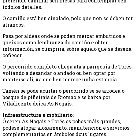
preferible camiñar sen presas para contemplar ben
tódolos detalles.
O camiño está ben sinalado, polo que non se deben ter
atrancos.
Pasa por aldeas onde se poden mercar embutidos e
queixos como lembranza do camiño e obter
información, se cumprira, sobre aquelo que se desexa
coñecer.
O percorrido completo chega ata a parrqouia de Torés,
voltando a desandar o andado ou ben optar por
manterse alí, xa que ben merece unha estancia.
Tamén se pode acurtar o percorrido se se arrodea o
bosque de piñeirais de Riomao e se baixa por
Viladicente deica As Nogais.
Infraestructura e mobiliario
:
Ó seren As Nogais e Torés os pobos máis grandes,
pódese atopar aloxamento, manutención e servicios
complementarios en ámbolos dous lugares.