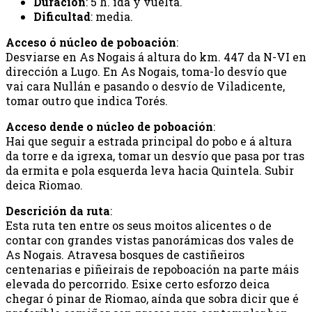
Duración
: 5 h. ida y vuelta.
Dificultad
: media.
Acceso ó núcleo de poboación
:
Desviarse en As Nogais á altura do km. 447 da N-VI en
dirección a Lugo. En As Nogais, toma-lo desvío que
vai cara Nullán e pasando o desvío de Viladicente,
tomar outro que indica Torés.
Acceso dende o núcleo de poboación
:
Hai que seguir a estrada principal do pobo e á altura
da torre e da igrexa, tomar un desvío que pasa por tras
da ermita e pola esquerda leva hacia Quintela. Subir
deica Riomao.
Descrición da ruta
:
Esta ruta ten entre os seus moitos alicentes o de
contar con grandes vistas panorámicas dos vales de
As Nogais. Atravesa bosques de castiñeiros
centenarias e piñeirais de repoboación na parte máis
elevada do percorrido. Esixe certo esforzo deica
chegar ó pinar de Riomao, aínda que sobra dicir que é