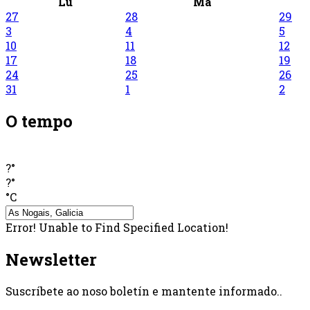
Lu
Ma
27
28
29
3
4
5
10
11
12
17
18
19
24
25
26
31
1
2
O tempo
?°
?°
°C
Error! Unable to Find Specified Location!
Newsletter
Suscríbete ao noso boletín e mantente informado..