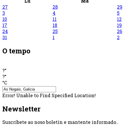
Lu
Ma
27
28
29
3
4
5
10
11
12
17
18
19
24
25
26
31
1
2
O tempo
?°
?°
°C
Error! Unable to Find Specified Location!
Newsletter
Suscríbete ao noso boletín e mantente informado..