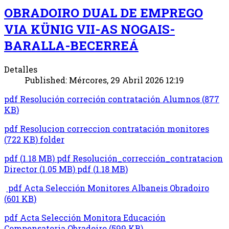
OBRADOIRO DUAL DE EMPREGO
VIA KÜNIG VII-AS NOGAIS-
BARALLA-BECERREÁ
Detalles
Published: Mércores, 29 Abril 2026 12:19
pdf
Resolución correción contratación Alumnos
(
877
KB
)
pdf
Resolucion correccion contratación monitores
(
722 KB
)
folder
pdf
(
1.18 MB
)
pdf
Resolución_corrección_contratacion
Director
(
1.05 MB
)
pdf
(
1.18 MB
)
pdf
Acta Selección Monitores Albaneis Obradoiro
(
601 KB
)
pdf
Acta Selección Monitora Educación
Compensatoria Obradoiro
(
599 KB
)