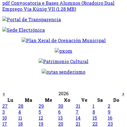
pdf
Convocatoria e Bases Alumnos Obradoiro Dual
Emprego Via Künig VII
(
1.28 MB
)
«
2026
»
Lu
Ma
Me
Xo
Ve
Sa
Do
27
28
29
30
31
1
2
3
4
5
6
7
8
9
10
11
12
13
14
15
16
17
18
19
20
21
22
23