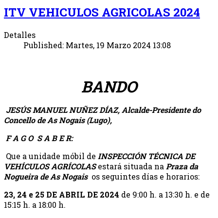
ITV VEHICULOS AGRICOLAS 2024
Detalles
Published: Martes, 19 Marzo 2024 13:08
BANDO
JESÚS MANUEL NUÑEZ DÍAZ, Alcalde-Presidente do
Concello de As Nogais (Lugo),
F A G O S A B E R:
Que a unidade móbil de
INSPECCIÓN TÉCNICA DE
VEHÍCULOS AGRÍCOLAS
estará situada na
Praza da
Nogueira de As Nogais
os seguintes días e horarios:
23, 24 e 25 DE ABRIL DE 2024
de 9:00 h. a 13:30 h. e de
15:15 h. a 18:00 h.