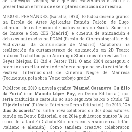
de Doncos(As Nogais) polo que vos convidamos a asistir á
presentación e firma de exemplares dedicada do mesmo.
MIGUEL FERNÁNDEZ, (Baralla, 1973). Estudou deseño gráfico
na Escola de Artes Aplicadas Ramón Falcón, de Lugo,
ademais de realización de audiovisuais na Escola Superior
de Imaxe e Son CES (Madrid), e cinema de animación e
debuxos animados na ECAM (Escola de Cinematografía e do
Audiovisual da Comunidade de Madrid). Colaborou na
realización da curtametraxe de animación en 2D Teatro
máxico. Traballou para Animagic Studio nos filmes Los Tres
Reyes Meigos, El Cid e Jester Till. O ano 2004 conseguiu o
premio ao mellor cómic de xénero negro na sexta edición do
Festival Internacional de Cinema Negre de Manresa
(Fecinema), pola obra "Yo no trabajo gratis".
Publicou en 2010 a novela gráfica "
Mamed Casanova: Ou fillo
dá Furia"
(con
Manolo López Poy
, en Demo Editorial), que
sería traducida a castelán ao ano seguinte baixo o título
"El
Hijo de la ira"
(Diábolo Edicines/Demo Editorial). En 2013,
"Os
días do cometa"
foi unha nova colaboración dos dous autores,
tamén en Demo Editorial, e en 2014 publicaron xuntos "A las
cinco de la tarde" (Diábolo Ediciones, con versión en castelán,
italiano e alemán). Como tándem creativo colaboraron