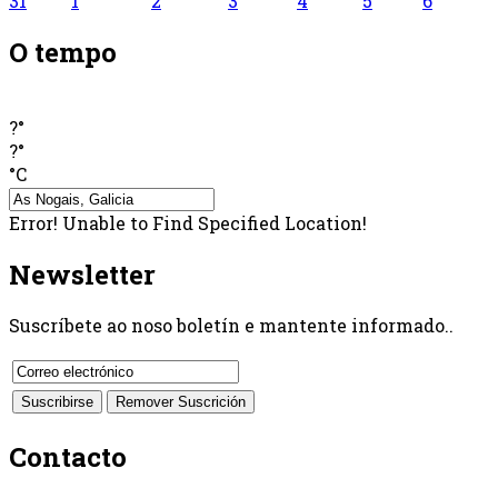
31
1
2
3
4
5
6
O tempo
?°
?°
°C
Error! Unable to Find Specified Location!
Newsletter
Suscríbete ao noso boletín e mantente informado..
Contacto